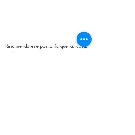
Resumiendo este post diría que las cosas 
hechas a mano requieren un tiempo y a 
la hora de hacerlas cuesta más que solo 
comprarlas, pero al final, la persona que 
las recibe también recibe ese regalo o 
ese detalle con el amor que tu le has 
puesto en hacerlo. 
Ser un poco detallista no cuesta tanto y el 
resultado final siempre es mucho más 
bonito. Las postales, las señales de 
decoración por el nacimiento de mis 
hijos o incluso los regalos del colegio de 