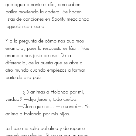
que agua durante el día, pero saben 
bailar moviendo la cadera. Se hacen 
listas de canciones en Spotify mezclando 
reguetón con tecno. 
Y a la pregunta de cómo nos pudimos 
enamorar, pues la respuesta es fácil. Nos 
enamoramos justo de eso. De la 
diferencia, de la puerta que se abre a 
otro mundo cuando empiezas a formar 
parte de otro país.
	—¿Tú animas a Holanda por mí, 
verdad? —dijo Jeroen, todo creído.
	—Claro que no... —le sonreí—. Yo 
animo a Holanda por mis hijos.
La frase me salió del alma y de repente 
resonó muy dentro. Si yo ya era un poco 