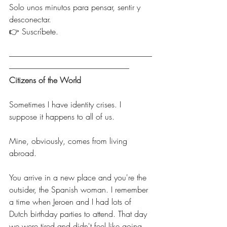
Solo unos minutos para pensar, sentir y 
desconectar.
👉 Suscríbete.
----------------------------------------------------------------------------------------------
-------------------------------------------------------------------------------
Citizens of the World
Sometimes I have identity crises. I 
suppose it happens to all of us.
Mine, obviously, comes from living 
abroad.
You arrive in a new place and you're the 
outsider, the Spanish woman. I remember 
a time when Jeroen and I had lots of 
Dutch birthday parties to attend. That day 
we were tired and didn't feel like going. 