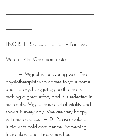
----------------------------------------------------------------------------------------------
----------------------------------------------------------------------------------------------
----------------------------
ENGLISH   Stories of La Paz – Part Two
March 14th. One month later.
	— Miguel is recovering well. The 
physiotherapist who comes to your home 
and the psychologist agree that he is 
making a great effort, and it is reflected in 
his results. Miguel has a lot of vitality and 
shows it every day. We are very happy 
with his progress. — Dr. Pelayo looks at 
Lucía with cold confidence. Something 
Lucía likes, and it reassures her.